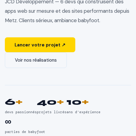
JCD Développement — 6 devs qui construisent des
apps web sur mesure et des sites performants depuis
Metz. Clients sérieux, ambiance babyfoot.
Lancer votre projet ↗
Voir nos réalisations
6
+
40
+
10
+
devs passionnés
projets livrés
ans d'expérience
∞
parties de babyfoot