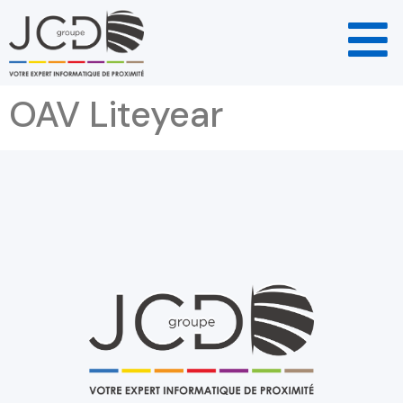
OAV Liteyear